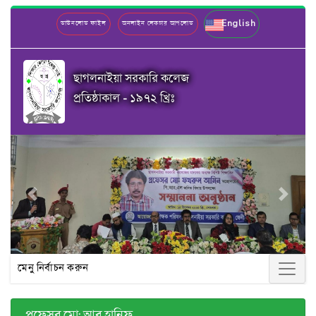
English
ডাউনলোড ফাইল
অনলাইন লেকচার আপলোড
ছাগলনাইয়া সরকারি কলেজ
প্রতিষ্ঠাকাল - ১৯৭২ খ্রিঃ
Previous
Next
মেনু নির্বাচন করুন
প্রফেসর মো: আবু হানিফ