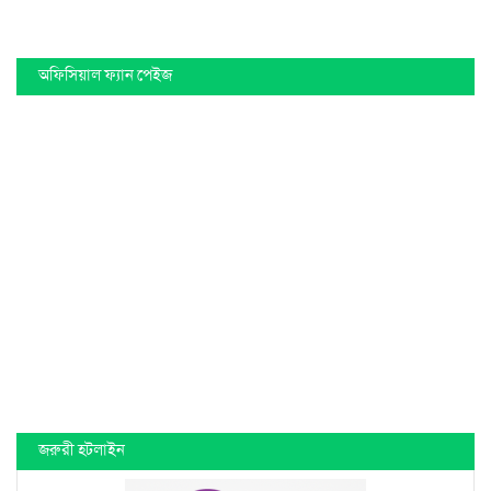
অফিসিয়াল ফ্যান পেইজ
জরুরী হটলাইন