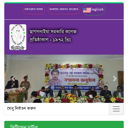
English
ডাউনলোড ফাইল
অনলাইন লেকচার আপলোড
ছাগলনাইয়া সরকারি কলেজ
প্রতিষ্ঠাকাল - ১৯৭২ খ্রিঃ
Previous
Next
মেনু নির্বাচন করুন
সিটিজেন চার্টার