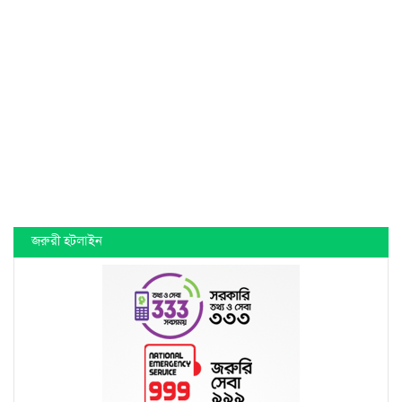
জরুরী হটলাইন