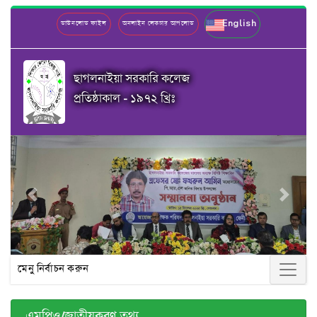
English
ডাউনলোড ফাইল
অনলাইন লেকচার আপলোড
ছাগলনাইয়া সরকারি কলেজ
প্রতিষ্ঠাকাল - ১৯৭২ খ্রিঃ
Previous
Next
মেনু নির্বাচন করুন
এমপিও/জাতীয়করণ তথ্য