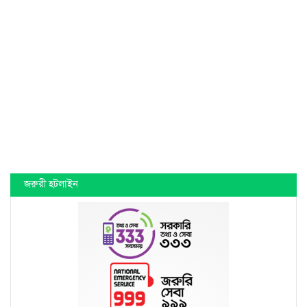
জরুরী হটলাইন