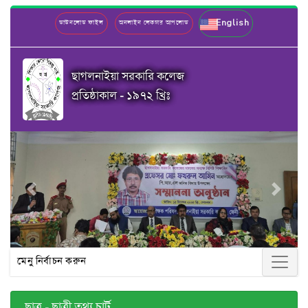
English
ডাউনলোড ফাইল
অনলাইন লেকচার আপলোড
ছাগলনাইয়া সরকারি কলেজ
প্রতিষ্ঠাকাল - ১৯৭২ খ্রিঃ
Previous
Next
মেনু নির্বাচন করুন
ছাত্র - ছাত্রী তথ্য চার্ট