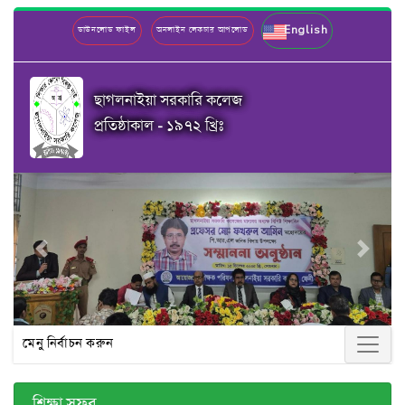
English
ডাউনলোড ফাইল
অনলাইন লেকচার আপলোড
ছাগলনাইয়া সরকারি কলেজ
প্রতিষ্ঠাকাল - ১৯৭২ খ্রিঃ
Previous
Next
মেনু নির্বাচন করুন
শিক্ষা সফর