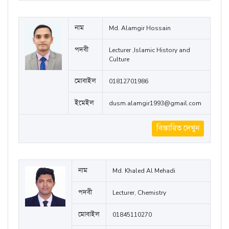
মোবাইল
০১৯৫৫১৭১৬৮৪
ইমেইল
mahmuda.muni@gmail.com
বিস্তারিত দেখুন
নাম
Md. Alamgir Hossain
পদবী
Lecturer ,Islamic History and
Culture
মোবাইল
01812701986
ইমেইল
dusm.alamgir1993@gmail.com
বিস্তারিত দেখুন