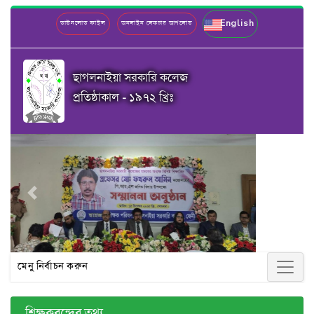
English
ডাউনলোড ফাইল
অনলাইন লেকচার আপলোড
ছাগলনাইয়া সরকারি কলেজ
প্রতিষ্ঠাকাল - ১৯৭২ খ্রিঃ
Previous
Next