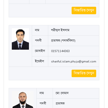
নাম
Md. Mohyeminul Islam
পদবী
Lecturer, Political Science
মোবাইল
01521495383
ইমেইল
mdmuhaiminulislam7@gmail.com
বিস্তারিত দেখুন
নাম
শরীফুল ইসলাম
পদবী
প্রভাষক (পদার্থবিদ্যা)
মোবাইল
01571144363
ইমেইল
shariful.islam,phy.ju@gmail.com