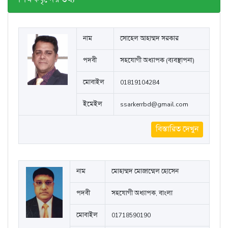
মেনু নির্বাচন করুন
শিক্ষকবৃন্দের তথ্য
নাম
সোহেল আহাম্মদ সরকার
পদবী
সহযোগী অধ্যাপক (ব্যবস্থাপনা)
মোবাইল
01819104284
ইমেইল
ssarkerrbd@gmail.com
বিস্তারিত দেখুন