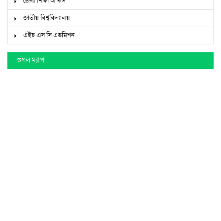
মাধ্যমিক ও উচ্চশিক্ষা অধিদপ্তর
শিক্ষা মন্ত্রণালয়
কুমিল্লা বোর্ড
কারিগরি শিক্ষা বোর্ড
জেলা শিক্ষা অফিস
জাতীয় বিশ্ববিদ্যালয়
এইচ এস সি এডমিশন
গুগল ম্যাপ