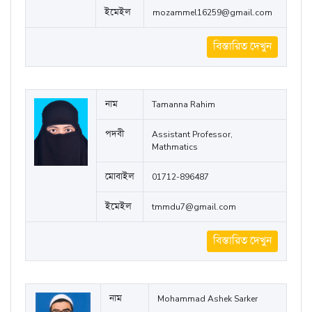
নাম
মোহাম্মদ মোজাম্মেল হোসেন
পদবী
সহযোগী অধ্যাপক, বাংলা
মোবাইল
01718590190
ইমেইল
mozammel16259@gmail.com
বিস্তারিত দেখুন
নাম
Tamanna Rahim
পদবী
Assistant Professor,
Mathmatics
মোবাইল
01712-896487
ইমেইল
tmmdu7@gmail.com