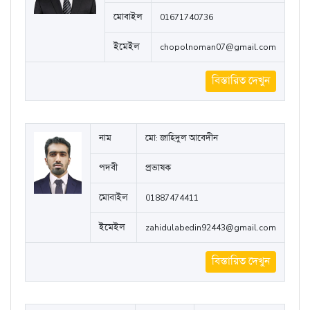
বিস্তারিত দেখুন
নাম
মো: নোমান
পদবী
প্রভাষক
মোবাইল
01671740736
ইমেইল
chopolnoman07@gmail.com
বিস্তারিত দেখুন
নাম
মো: জাহিদুল আবেদীন
পদবী
প্রভাষক
মোবাইল
01887474411