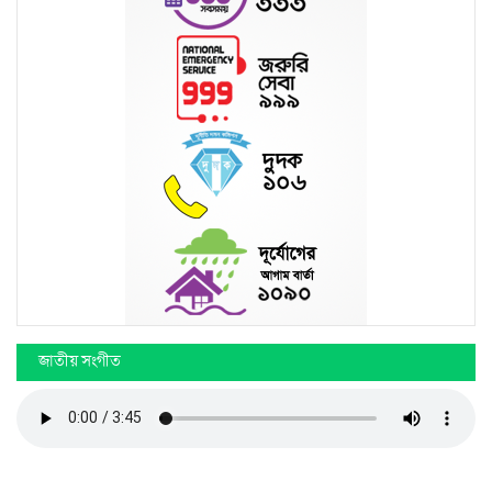
জরুরী হটলাইন