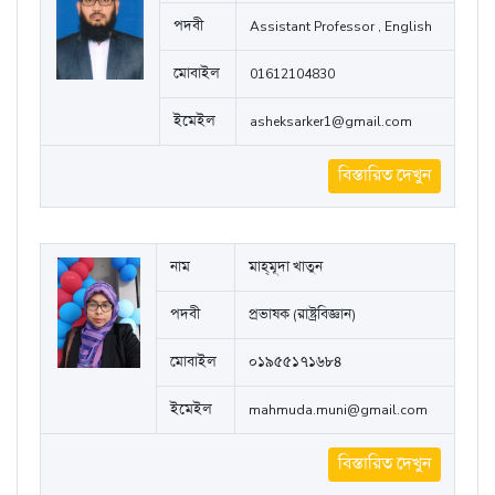
বিস্তারিত দেখুন
নাম
Mohammad Ashek Sarker
পদবী
Assistant Professor , English
মোবাইল
01612104830
ইমেইল
asheksarker1@gmail.com
বিস্তারিত দেখুন
নাম
মাহ্‌মূদা খাতুন
পদবী
প্রভাষক (রাষ্ট্রবিজ্ঞান)