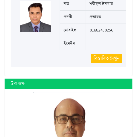
ইমেইল
zahidulabedin92443@gmail.com
বিস্তারিত দেখুন
নাম
শরীফুল ইসলাম
পদবী
প্রভাষক
মোবাইল
01882430256
ইমেইল
বিস্তারিত দেখুন
উপাধ্যক্ষ