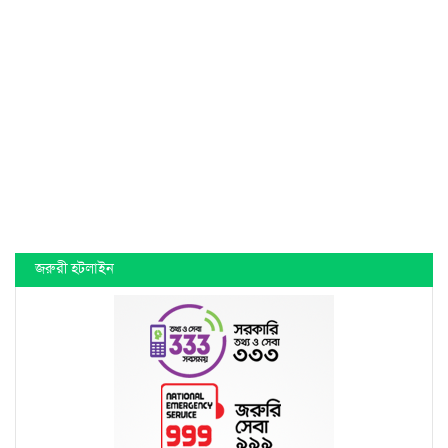
জরুরী হটলাইন