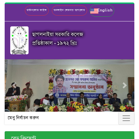
English
ডাউনলোড ফাইল
অনলাইন লেকচার আপলোড
ছাগলনাইয়া সরকারি কলেজ
প্রতিষ্ঠাকাল - ১৯৭২ খ্রিঃ
Previous
Next
মেনু নির্বাচন করুন
রেড ক্রিসেন্ট